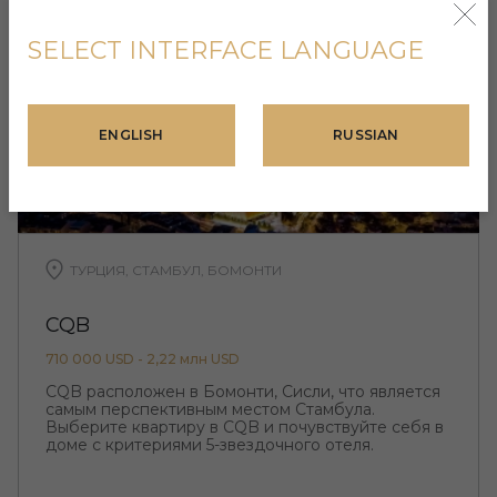
SELECT INTERFACE LANGUAGE
ENGLISH
RUSSIAN
ТУРЦИЯ, СТАМБУЛ, БОМОНТИ
CQB
710 000 USD - 2,22 млн USD
CQB расположен в Бомонти, Сисли, что является
самым перспективным местом Стамбула.
Выберите квартиру в CQB и почувствуйте себя в
доме с критериями 5-звездочного отеля.