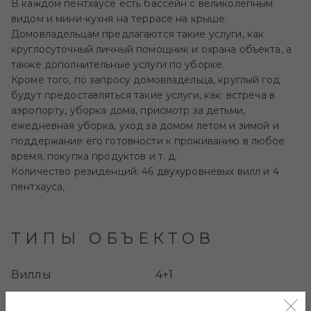
В каждом пентхаусе есть бассейн с великолепным
видом и мини-кухня на террасе на крыше.
Домовладельцам предлагаются такие услуги, как
круглосуточный личный помощник и охрана объекта, а
также дополнительные услуги по уборке.
Кроме того, по запросу домовладельца, круглый год
будут предоставляться такие услуги, как: встреча в
аэропорту, уборка дома, присмотр за детьми,
ежедневная уборка, уход за домом летом и зимой и
поддержание его готовности к проживанию в любое
время, покупка продуктов и т. д.
Количество резиденций: 46 двухуровневых вилл и 4
пентхауса,
ТИПЫ ОБЪЕКТОВ
Виллы
4+1
3+1
Пентхаусы