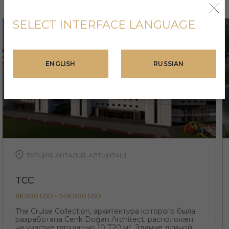
SELECT INTERFACE LANGUAGE
ENGLISH
RUSSIAN
ТУРЦИЯ, АНТАЛЬЯ, АЛТЫНТАШ
TCC
86 000 USD - 248 000 USD
The Cruise Collection, архитектура которого была
разработана Cenk Doğan Architect, расположен
на участке площадью 10 720 м². Здание длиной