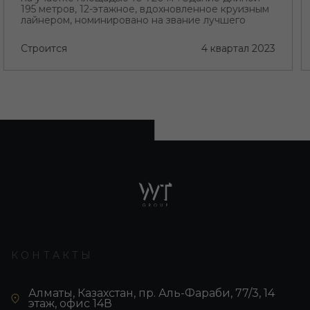
195 метров, 12-этажное, вдохновленное круизным
лайнером, номинировано на звание лучшего
проекта региона с его необычной архитектурой
Строится
4 квартал 2023
КОНТАКТЫ
Алматы, Казахстан, пр. Аль-Фараби, 77/3, 14
этаж, офис 14В