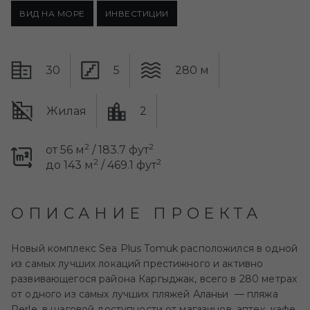
ВИД НА МОРЕ
ИНВЕСТИЦИИ
30
5
280 м
Жилая
2
2
2
от 56 м
/ 183.7 фут
2
2
до 143 м
/ 469.1 фут
ОПИСАНИЕ ПРОЕКТА
Новый комплекс
Sea Plus Tomuk
расположился в одной
из самых лучших локаций престижного и активно
развивающегося района Каргыджак, всего в 280 метрах
от одного из самых лучших пляжей Аланьи
—
пляжа
Perle, в шаговой доступности от магазинов, аптек, кафе,