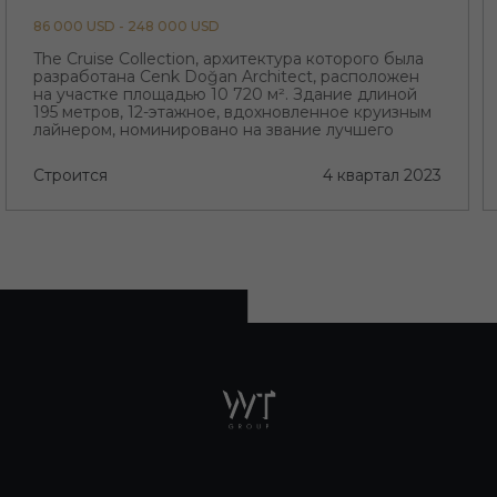
86 000 USD - 248 000 USD
The Cruise Collection, архитектура которого была
разработана Cenk Doğan Architect, расположен
на участке площадью 10 720 м². Здание длиной
195 метров, 12-этажное, вдохновленное круизным
лайнером, номинировано на звание лучшего
проекта региона с его необычной архитектурой
Строится
4 квартал 2023