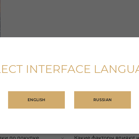
LECT INTERFACE LANGU
ENGLISH
RUSSIAN
лки по покупке
Какие факторы влияют 