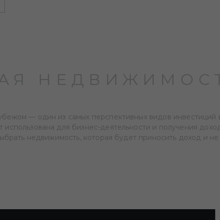
АЯ НЕДВИЖИМОСТ
убежом — один из самых перспективных видов инвестиций в
 использована для бизнес-деятельности и получения дохода
выбрать недвижимость, которая будет приносить доход и не
АЯ НЕДВИЖИМОСТ
ВЕДЕНИЕ
способно принести ряд преимуществ для инвестора и пре