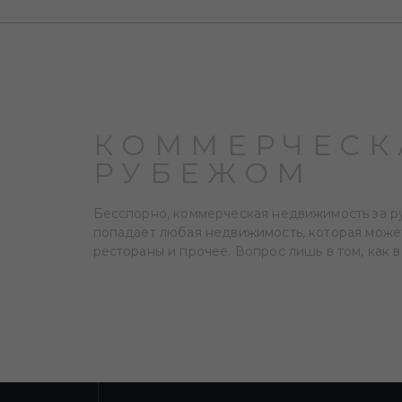
КОММЕРЧЕСК
РУБЕЖОМ
Бесспорно, коммерческая недвижимость за р
попадает любая недвижимость, которая может
рестораны и прочее. Вопрос лишь в том, как 
КОММЕРЧЕСК
РУБЕЖОМ: В
Инвестирование в
недвижимость
за
рубежом