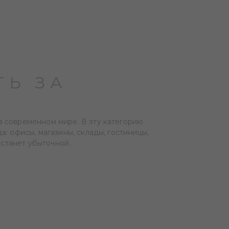
Ь ЗА
 современном мире. В эту категорию
: офисы, магазины, склады, гостиницы,
 станет убыточной.
Ь ЗА
дпринимателя: