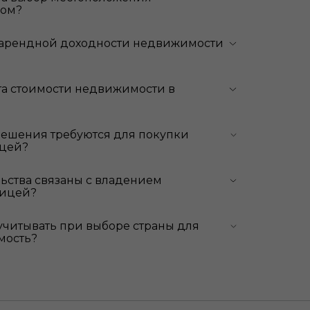
жом?
 арендной доходности недвижимости
та стоимости недвижимости в
решения требуются для покупки
ицей?
льства связаны с владением
ницей?
учитывать при выборе страны для
мость?