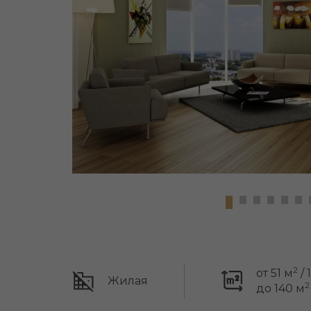
2
от 51 м
/ 
Жилая
2
до 140 м