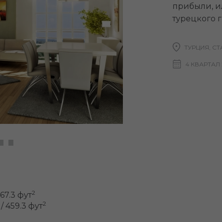
прибыли, и
турецкого г
ТУРЦИЯ, С
4 КВАРТАЛ 
2
167.3 фут
2
/ 459.3 фут