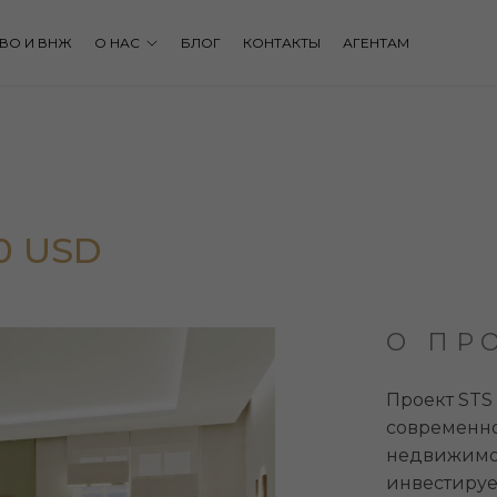
ВО И ВНЖ
О НАС
БЛОГ
КОНТАКТЫ
АГЕНТАМ
00 USD
О ПР
Проект STS
современно
недвижимос
инвестируе