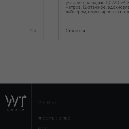
ным районам,
участке площадью 10 720 м². 
метров, 12-этажное, вдохнов
лайнером, номинировано на з
региона с его необычной арх
2 квартал 2024
Строится
МЕНЮ
ПРОЕКТЫ ЖИЛЫЕ
БЛОГ