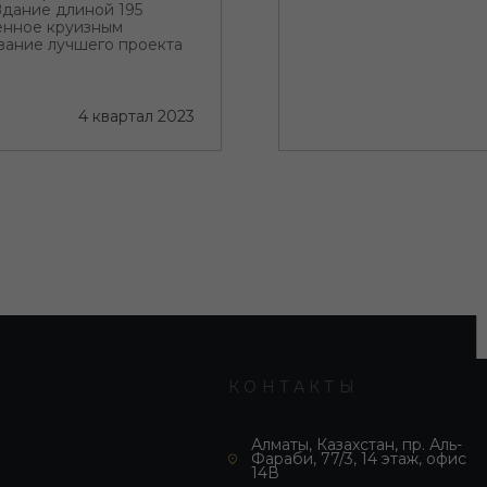
Здание длиной 195
ленное круизным
вание лучшего проекта
итектурой
4 квартал 2023
КОНТАКТЫ
Алматы, Казахстан, пр. Аль-
Фараби, 77/3, 14 этаж, офис
14В