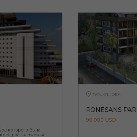
ТУРЦИЯ, , ОБА
RONESANS PARK
D
90 000 USD
ктура которого была
itect, расположен на