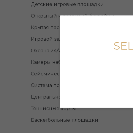
Детские игровые площадки
Открытый и закрытый бассейны
Крытая парковка
Игровой зал
SE
Охрана 24/7
Камеры наблюдения
Сейсмический контроль
Система пожаротушения
Центральное отопление
Теннисные корты
Баскетбольные площадки