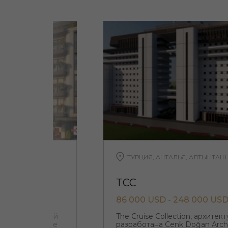
ТУРЦИЯ, АНТАЛЬЯ, АЛТЫНТАШ
TCC
86 000 USD - 248 000 US
ядом с Сефакёй
The Cruise Collection, архите
в месте, которое
разработана Cenk Doğan Arch