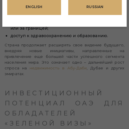
первой линии родства;
ENGLISH
RUSSIAN
доступ к свободным экономическим зонам;
упрощение процедуры въезда и выезда из ОАЭ
без ограничений времени пребывания в стране
или за границей;
доступ к здравоохранению и образованию.
Страна продолжает расширять свое видение будущего,
внедряя новые инициативы, направленные на
привлечение еще большей части успешного сегмента
населения мира. Это означает одно – дальнейший рост
спроса на
недвижимость в Абу-Даби
, Дубае и других
эмиратах.
ИНВЕСТИЦИОННЫЙ
ПОТЕНЦИАЛ ОАЭ ДЛЯ
ОБЛАДАТЕЛЕЙ
«ЗЕЛЕНОЙ ВИЗЫ»