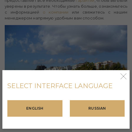
предоставляет все необходимые
гарантии
, чтобы вы были
уверены в результате. Чтобы узнать больше, ознакомьтесь
с информацией
о компании
или свяжитесь с нашим
менеджером напрямую удобным вам способом.
SELECT INTERFACE LANGUAGE
ENGLISH
RUSSIAN