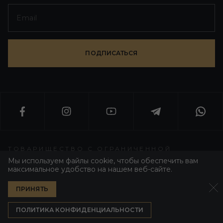
ПОДПИСАТЬСЯ
ТОВАРИЩЕСТВО С ОГРАНИЧЕННОЙ
ОТВЕТСТВЕННОСТЬЮ «WORLD T GROUP»
Мы используем файлы cookie, чтобы обеспечить вам
максимальное удобство на нашем веб-сайте.
WT GROUP ALL RIGHT RESERVED 2026
ПРИНЯТЬ
ПОЛИТИКА КОНФИДЕНЦИАЛЬНОСТИ
РАЗРАБОТЧИК WEZOM
ПОЛИТИКА КОНФИДЕНЦИАЛЬНОСТИ