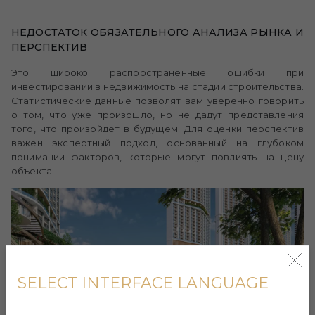
НЕДОСТАТОК ОБЯЗАТЕЛЬНОГО АНАЛИЗА РЫНКА И
ПЕРСПЕКТИВ
Это широко распространенные ошибки при
инвестировании в недвижимость на стадии строительства.
Статистические данные позволят вам уверенно говорить
о том, что уже произошло, но не дадут представления
того, что произойдет в будущем. Для оценки перспектив
важен экспертный подход, основанный на глубоком
понимании факторов, которые могут повлиять на цену
объекта.
SELECT INTERFACE LANGUAGE