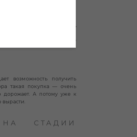
 такие как расположение,
ти, подход к выбору которой
кая покупка становится еще
ает возможность получить
ра такая покупка — очень
 дорожает. А потому уже к
 вырасти.
НА СТАДИИ