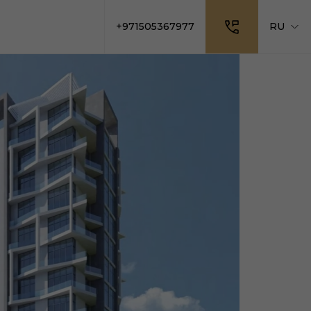
+971505367977
RU