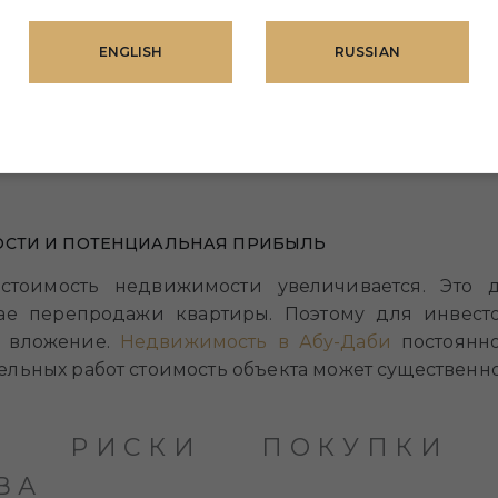
ЕДЕЛЕННЫХ ПАРАМЕТРОВ И ДОПОЛНЕНИЙ
ENGLISH
RUSSIAN
ь определенные параметры будущей квартиры,
. Это особенно актуально для элитной недвижимос
ьным. А учитывая, что при этом вы экономите, та
ОСТИ И ПОТЕНЦИАЛЬНАЯ ПРИБЫЛЬ
 стоимость недвижимости увеличивается. Это д
ае перепродажи квартиры. Поэтому для инвесто
е вложение.
Недвижимость в Абу-Даби
постоянно
льных работ стоимость объекта может существенно
 И РИСКИ ПОКУПКИ 
ВА