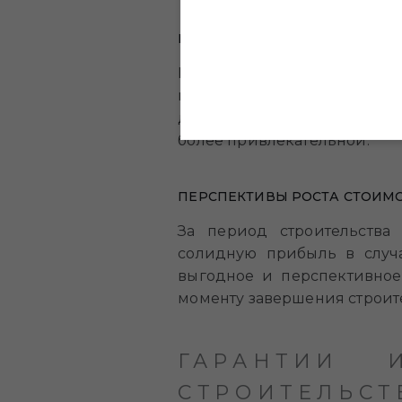
ВОЗМОЖНОСТЬ ВЫБОРА ОПР
Покупатель может выбрат
планировка, отделка и т. д
должен быть крайне тщател
более привлекательной.
ПЕРСПЕКТИВЫ РОСТА СТОИМ
За период строительства
солидную прибыль в случ
выгодное и перспективно
моменту завершения строите
ГАРАНТИИ
СТРОИТЕЛЬСТ