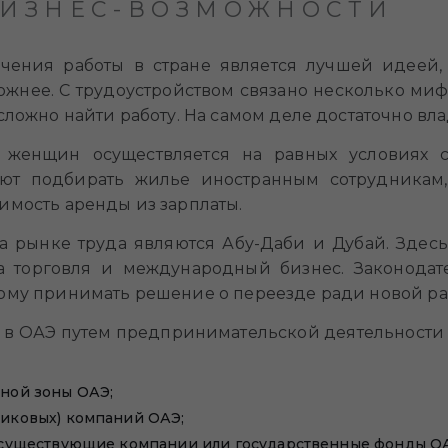
 БИЗНЕС-ВОЗМОЖНОСТИ
чения работы в стране является лучшей идеей, 
ожнее. С трудоустройством связано несколько мифо
 сложно найти работу. На самом деле достаточно в
о женщин осуществляется на равных условиях 
ают подбирать жилье иностранным сотрудникам,
имость аренды из зарплаты.
рынке труда являются Абу-Даби и Дубай. Здес
а торговля и международный бизнес. Законодат
тому принимать решение о переезде ради новой ра
в ОАЭ путем предпринимательской деятельности
ной зоны ОАЭ;
иковых) компаний ОАЭ;
 существующие компании или государственные фонды О