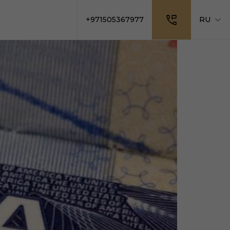
+971505367977
RU