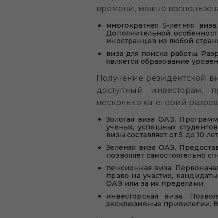
времени, можно воспользов
многократная 5-летняя виз
Дополнительной особенность
иностранцев из любой стран
виза для поиска работы. Раз
является образование уровен
Получение резидентской ви
доступный инвесторам, п
несколько категорий разре
Золотая виза ОАЭ. Программ
ученых, успешных студентов
визы составляет от 5 до 10 л
Зеленая виза ОАЭ. Предоста
позволяет самостоятельно спо
пенсионная виза. Первоначал
право на участие, кандидат
ОАЭ или за их пределами;
инвесторская виза. Позво
эксклюзивные привилегии. Виз