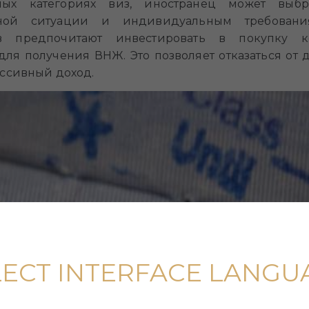
ых категориях виз, иностранец может выбр
тной ситуации и индивидуальным требован
ов предпочитают инвестировать в покупку
для получения ВНЖ. Это позволяет отказаться от 
ассивный доход.
LECT INTERFACE LANGU