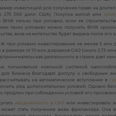
мер инвестиций для получения право на длител
о 275 000 долл. США). Покупка жилой или
комм
 ВНЖ только при условии, если ее строительств
нии таких условиях можно получить ВНЖ сроком 
ьства, виза на жительство будет выдана после его 
НЖ при условии инвестирования не менее 5 млн д
х в размере от 10 млн дирхамов ОАЭ (около 2,75 мл
едпринимательская деятельность в стране дает не
ью пользоваться лояльной системой налогообло
 для бизнеса благодаря доступу к свободным эк
рассчитывать на автоматическое вступление в
гр
олнить ряд дополнительных условий. Однако бесп
о продлен при соблюдении условий его присвоен
купать
недвижимость в ОАЭ
или инвестировать з
может стать получение визы фрилансера. Она в
етствующей лицензии. Кандидатам может потре