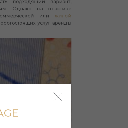
ать подходящий вариант,
иям. Однако на практике
 коммерческой или
жилой
дорогостоящих услуг аренды
AGE