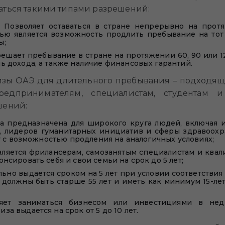
аться такими типами разрешений:
а. Позволяет оставаться в стране непрерывно на про
ю является возможность продлить пребывание на тот 
ы;
решает пребывание в стране на протяжении 60, 90 или 
ь дохода, а также наличие финансовых гарантий.
зы ОАЭ для длительного пребывания – подходящий
редпринимателям, специалистам, студентам и
шений:
а предназначена для широкого круга людей, включая 
, лидеров гуманитарных инициатив и сферы здравоохр
ет с возможностью продления на аналогичных условиях;
вляется фрилансерам, самозанятым специалистам и кв
нсировать себя и свои семьи на срок до 5 лет;
ьно выдается сроком на 5 лет при условии соответствия
ы должны быть старше 55 лет и иметь как минимум 15-л
ляет заниматься бизнесом или инвестициями в нед
а выдается на срок от 5 до 10 лет.