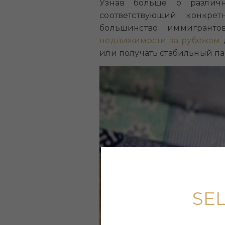
Узнав больше о различн
соответствующий конкре
большинство иммигрант
недвижимости за рубежом
или получать стабильный п
SE