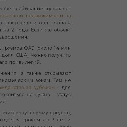
ьное пребывание составляет
ерческой недвижимости за
о завершено и она готова к
на 2 года. Если же объект
завершения.
ирхамов ОАЭ (около 1,4 млн
н долл. США) можно получить
мало привилегий.
жения, а также открывают
ономическим зонам. Тем не
ажданство за рубежом
– для
окоиться не нужно – статус
ия.
начительную сумму средств,
ыдается сроком до 3 лет и
боваться подтвердить свою