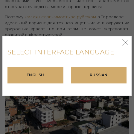
кварталами. Из множества частных апартаментов
открываются виды на море и горные вершины.
Поэтому
жилая
недвижимость за рубежом
в Торосларе —
идеальный вариант для тех, кто ищет жилье в окружении
природных красот, но при этом не хочет жертвовать
развитой инфраструктурой.
SELECT INTERFACE LANGUAGE
ENGLISH
RUSSIAN