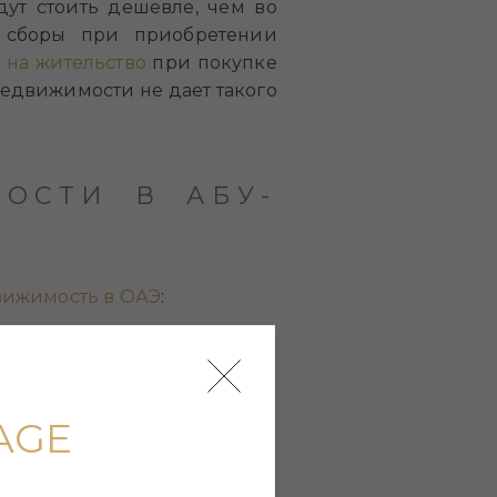
дут стоить дешевле, чем во
 сборы при приобретении
 на жительство
при покупке
едвижимости не дает такого
ОСТИ В АБУ-
ижимость в ОАЭ
:
AGE