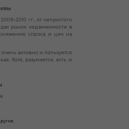
ТИВЫ
009–2010 гг., от непростого
 годах рынок недвижимости в
 снижению спроса и цен на
 очень активно и пользуется
я. Хотя, разумеется, есть и
Ы
а:
ругое.