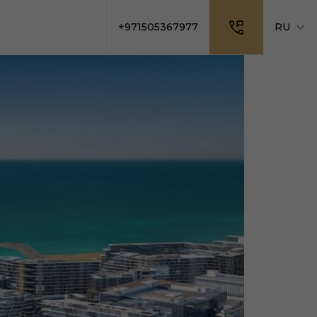
+971505367977
RU