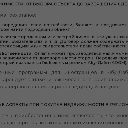
ЖИМОСТИ: ОТ ВЫБОРА ОБЪЕКТА ДО ЗАВЕРШЕНИЯ СД
з трех этапов:
 определить свои потребности, бюджет и предпочтени
тобы найти подходящий объект.
лючается с продавцом или застройщиком, в нем указывают
нтии, обязательства и т. д. Договор должен содержать
ется официальным свидетельством права собственности 
собственности.
Оплата может производиться наличными
 зависимости от договоренности сторон. Передача пра
торый называется Глобальным рынком Абу-Даби (ADGM).
ечные программы для иностранцев в Абу-Даб
ь арендует жилье и ежемесячно вносит стоимос
для первого платежа при последующей покупке.
Е АСПЕКТЫ ПРИ ПОКУПКЕ НЕДВИЖИМОСТИ В РЕГИО
стью приобретения жилья является то, что ино
нах, которые называются зонами инвестиционного 