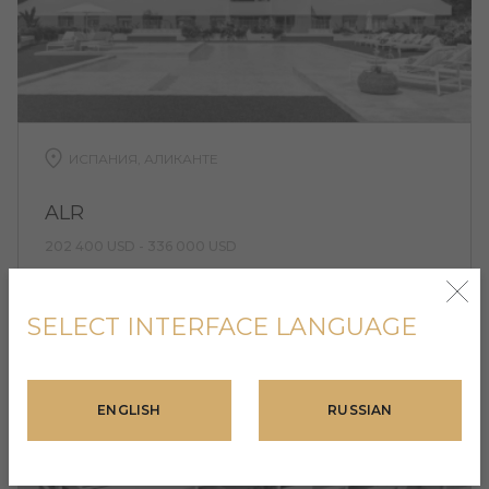
ИСПАНИЯ, АЛИКАНТЕ
ALR
202 400 USD - 336 000 USD
ALR - это урбанизация, состоящая из 3 блоков по
4 этажа.
SELECT INTERFACE LANGUAGE
Продано
1 квартал 2022
ENGLISH
RUSSIAN