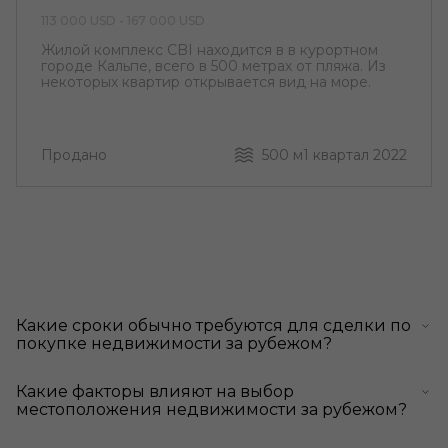
113 000 USD - 167 000 USD
Жилой комплекс CBI находится в в курортном
городе Кальпе, всего в 500 метрах от пляжа. Из
некоторых квартир открывается вид на море.
Продано
500 м
1 квартал 2022
Какие сроки обычно требуются для сделки по
покупке недвижимости за рубежом?
Какие факторы влияют на выбор
местоположения недвижимости за рубежом?