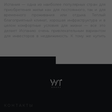
Испания — одна из наиболее популярных стран для
приобретения жилья как для постоянного, так и для
временного проживания или отдыха. Теплый
благоприятный климат, хорошая инфраструктура и в
целом комфортные условия для жизни — все это
делает Испанию очень привлекательным вариантом
для инвесторов в недвижимость. К тому же купить
недвижимость в Испании можно сравнительно
недорого.
ОБЩИЙ ОБЗОР РЫНКА ЖИЛОЙ
НЕДВИЖИМОСТИ В ИСПАНИИ
Испанский рынок жилой недвижимости предлагает
широкий выбор жилых объектов различных типов,
размеров и ценовых категорий. В частности, если
рассматривать некоторые особенно туристически-
привлекательные регионы, о которых мы расскажем
немного позже. И если вы рассматриваете вариант
КОНТАКТЫ
купить жилую недвижимость в Испании, компания