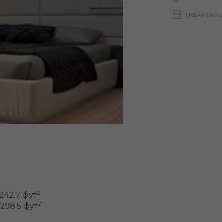
1 КВАРТАЛ 
2
 242.7 фут
2
 298.5 фут