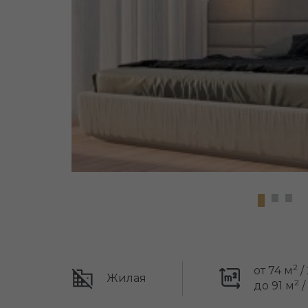
2
от 74 м
/
Жилая
2
до 91 м
/