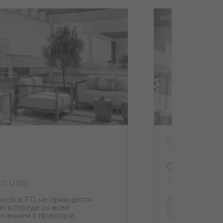
ВИД НА МОРЕ
ИСПАНИЯ, КА
CPB
001 USD
113 000 USD -
сть в FTI, не приходится
Жилой комплекс
ю в городе со всей
Кальпе, всего в
инением с природой.
квартир открыв