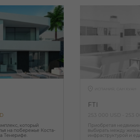
ИСПАНИЯ, САН ХУАН
FTI
SD
253 000 USD - 253 
омплекс, который
Приобретая недвижимо
ья на побережье Коста-
выбирать между жизнь
ва Тенерифе.
инфраструктурой и ед