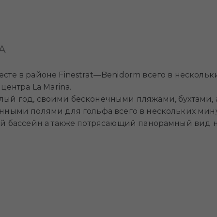
А
сте в районе Finestrat—Benidorm всего в нескольки
центра La Marina.
лый год, своими бесконечными пляжами, бухтами,
нными полями для гольфа всего в нескольких мину
ый бассейн а также потрясающий панорамный вид н