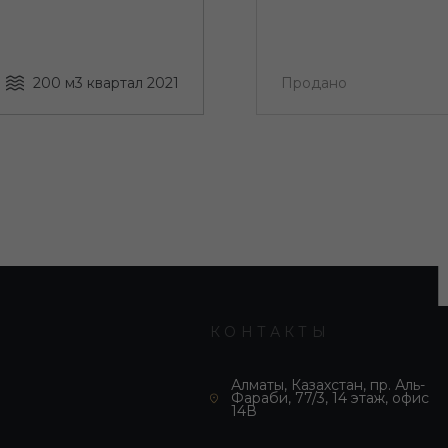
200 м
3 квартал 2021
Продано
КОНТАКТЫ
Алматы, Казахстан, пр. Аль-
Фараби, 77/3, 14 этаж, офис
14В