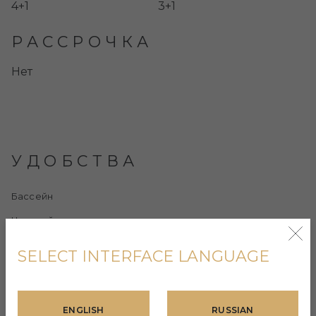
4+1
3+1
РАССРОЧКА
Нет
УДОБСТВА
Бассейн
Частный сад
Частная парковка
SELECT INTERFACE LANGUAGE
Открытая терраса
Зеленая зона
ENGLISH
RUSSIAN