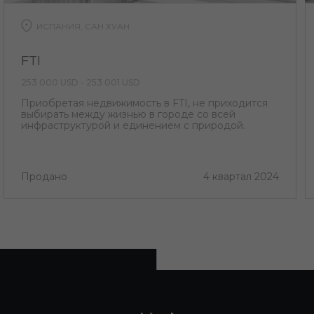
ИСПАНИЯ, САН ХУАН
FTI
253 000 USD - 253 001 USD
Приобретая недвижимость в FTI, не приходится
выбирать между жизнью в городе со всей
инфраструктурой и единением с природой.
Продано
4 квартал 2024