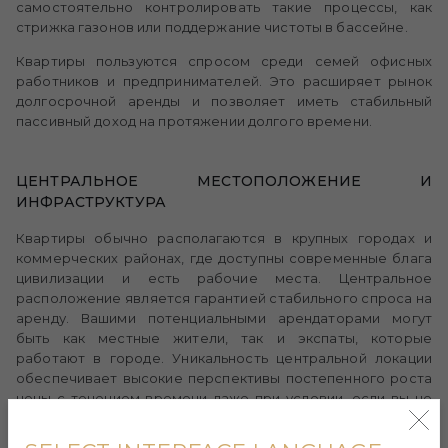
самостоятельно контролировать такие процессы, как
стрижка газонов или поддержание чистоты в бассейне.
Квартиры пользуются спросом среди семей офисных
работников и предпринимателей. Это расширяет рынок
долгосрочной аренды и позволяет иметь стабильный
пассивный доход на протяжении долгого времени.
ЦЕНТРАЛЬНОЕ МЕСТОПОЛОЖЕНИЕ И
ИНФРАСТРУКТУРА
Квартиры обычно располагаются в крупных городах и
коммерческих районах, где доступны современные блага
цивилизации и есть рабочие места. Центральное
расположение является гарантией стабильного спроса на
аренду. Вашими потенциальными арендаторами могут
быть как местные жители, так и экспаты, которые
работают в городе. Уникальность центральной локации
обеспечивает высокие перспективы постепенного роста
цены с течением времени даже при условии, если вы не
будете вкладывать значительные средства в
модернизацию и ремонт.