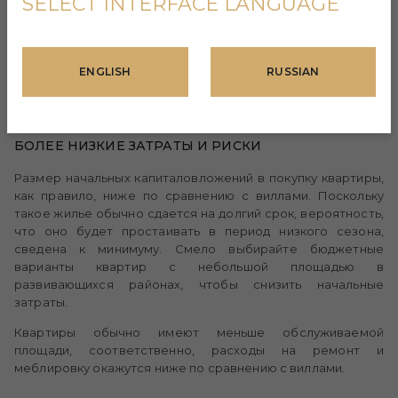
SELECT INTERFACE LANGUAGE
Квартиры, расположенные в центральных районах, имеют
более высокую ликвидность при продаже, поскольку они
привлекают больше покупателей, заинтересованных в
ENGLISH
RUSSIAN
жилье с удобным расположением и развитой
инфраструктурой.
БОЛЕЕ НИЗКИЕ ЗАТРАТЫ И РИСКИ
Размер начальных капиталовложений в покупку квартиры,
как правило, ниже по сравнению с виллами. Поскольку
такое жилье обычно сдается на долгий срок, вероятность,
что оно будет простаивать в период низкого сезона,
сведена к минимуму. Смело выбирайте бюджетные
варианты квартир с небольшой площадью в
развивающихся районах, чтобы снизить начальные
затраты.
Квартиры обычно имеют меньше обслуживаемой
площади, соответственно, расходы на ремонт и
меблировку окажутся ниже по сравнению с виллами.