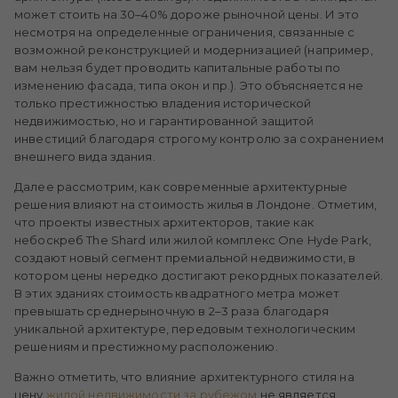
может стоить на 30–40% дороже рыночной цены. И это
несмотря на определенные ограничения, связанные с
возможной реконструкцией и модернизацией (например,
вам нельзя будет проводить капитальные работы по
изменению фасада, типа окон и пр.). Это объясняется не
только престижностью владения исторической
недвижимостью, но и гарантированной защитой
инвестиций благодаря строгому контролю за сохранением
внешнего вида здания.
Далее рассмотрим, как современные архитектурные
решения влияют на стоимость жилья в Лондоне. Отметим,
что проекты известных архитекторов, такие как
небоскреб The Shard или жилой комплекс One Hyde Park,
создают новый сегмент премиальной недвижимости, в
котором цены нередко достигают рекордных показателей.
В этих зданиях стоимость квадратного метра может
превышать среднерыночную в 2–3 раза благодаря
уникальной архитектуре, передовым технологическим
решениям и престижному расположению.
Важно отметить, что влияние архитектурного стиля на
цену
жилой недвижимости за рубежом
не является