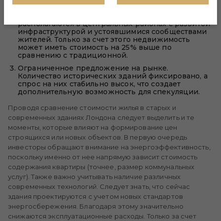
Престижность и историческая ценность.
Викторианские и георгианские здания часто
располагаются в центральных районах с развитой
инфраструктурой и устоявшимися сообществами
жителей. Только за счет этого недвижимость
может иметь стоимость на 25% выше по
сравнению с традиционной.
Ограниченное предложение на рынке.
Количество исторических зданий фиксировано, а
спрос на них стабильно высок, что создает
дополнительную возможность для спекуляции.
Проводя сравнение стоимости жилья в старых и
современных зданиях Лондона следует выделить и те
моменты, которые влияют на формирование цен
строящихся или новых объектов. В первую очередь
инвесторы обращают внимание на энергоэффективность,
поскольку именно от нее напрямую зависит стоимость
содержания квартиры (точнее, размер коммунальных
услуг). Также важно учитывать наличие различных
современных технологий. Следует знать, что сейчас
здания проектируются с учетом новых стандартов
энергосбережения. Благодаря этому значительно
снижаются эксплуатационные расходы. Только за счет