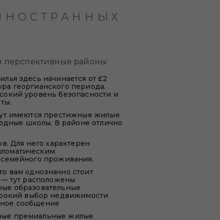
ИНОСТРАННЫХ
и перспективные районы:
илья здесь начинается от £2
ура георгианского периода.
ысокий уровень безопасности и
ты.
 Тут имеются престижные жилые
одные школы. В районе отлично
ов. Для него характерен
ипломатическим
я семейного проживания.
 то вам однозначно стоит
а — тут расположены
жные образовательные
ирокий выбор недвижимости
ртное сообщение
овые премиальные жилые