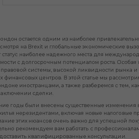
Лондон остается одним из наиболее привлекательн
смотря на Brexit и глобальные экономические выз
т статус наиболее надежного места для междунаро
ости с долгосрочным потенциалом роста. Особая
и правовой системы, высокой ликвидности рынка 
х финансовых центров. В этой статье мы рассмотр
доне иностранцами, а также разберемся с тем, ка
заключении сделки.
едние годы были внесены существенные изменения в
илья нерезидентами, включая новые налоговые пр
мание этих нюансов очень важно для успешной по
тельно рекомендуем вам работать с профессионала
едоставить квалифицированные консультации.