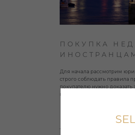
ПОКУПКА НЕ
ИНОСТРАНЦА
Для начала рассмотрим юри
строго соблюдать правила п
покупателю нужно доказать 
права собственности в Земе
Гербовый сбор (Stamp Duty L
Ежегодный налог на дорогос
SE
Налог на прирост капитала п
Также следует учитывать и 