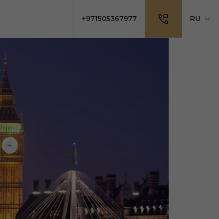
+971505367977
RU