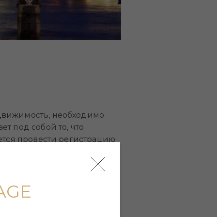
движимость, необходимо
т под собой то, что
уется провести регистрацию
. Они включают в себя
AGE
у. Далее рассмотрим, какие