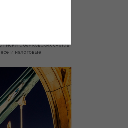
ь).
писки с банковских счетов,
несе и налоговые