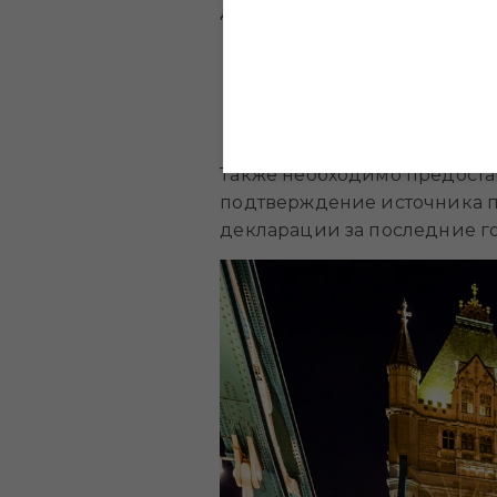
документы нужны иностранц
Действующий паспорт.
Подтверждение адреса прож
Виза или документ о праве 
Свидетельство о браке (если
Также необходимо предоста
подтверждение источника по
декларации за последние г