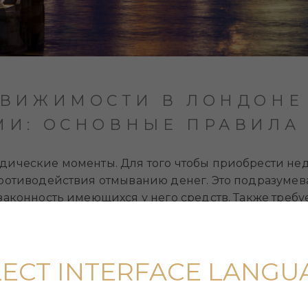
ДВИЖИМОСТИ В ЛОНДОНЕ
МИ: ОСНОВНЫЕ ПРАВИЛА
дические моменты. Для того чтобы приобрести не
ротиводействия отмыванию денег. Это подразумевае
законность имеющихся у него средств. Также треб
льном реестре и заплатить соответствующие налоги
and Tax) с дополнительной ставкой 2% для нерезидентов.
тоящую недвижимость (ATED) для компаний.
LECT INTERFACE LANGU
ри продаже.
возможные налоги при сдаче недвижимости в аренд