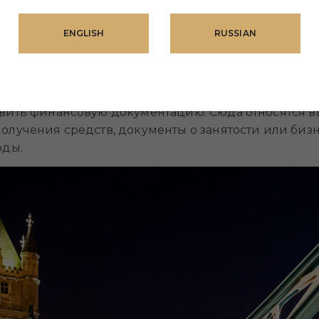
у для покупки жилья в Лондоне. Вам понадобятся:
ENGLISH
RUSSIAN
ивания.
пребывания на территории страны.
 недвижимость приобретается в совместную собственност
вить финансовую документацию. Сюда относятся вы
лучения средств, документы о занятости или биз
оды.