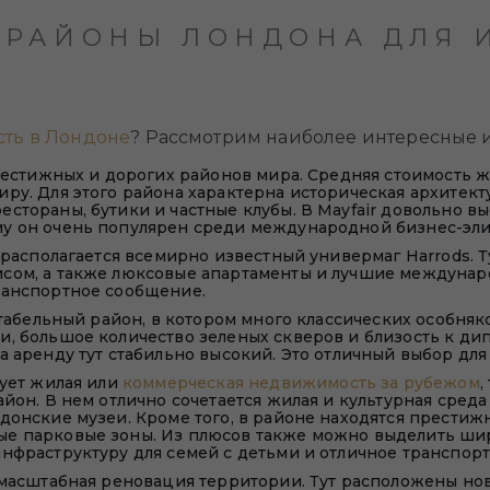
 РАЙОНЫ ЛОНДОНА ДЛЯ 
Й
ть в Лондоне
? Рассмотрим наиболее интересные 
престижных и дорогих районов мира. Средняя стоимость ж
ру. Для этого района характерна историческая архитект
стораны, бутики и частные клубы. В Mayfair довольно в
у он очень популярен среди международной бизнес-эли
е располагается всемирно известный универмаг Harrods.
сом, а также люксовые апартаменты и лучшие междунар
ранспортное сообщение.
ктабельный район, в котором много классических особняк
и, большое количество зеленых скверов и близость к д
а аренду тут стабильно высокий. Это отличный выбор дл
сует жилая или
коммерческая недвижимость за рубежом
,
айон. В нем отлично сочетается жилая и культурная сред
донские музеи. Кроме того, в районе находятся прести
ые парковые зоны. Из плюсов также можно выделить ш
инфраструктуру для семей с детьми и отличное транспо
я масштабная реновация территории. Тут расположены н