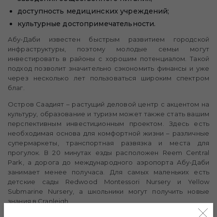
доступность медицинских учреждений;
культурные достопримечательности.
Абу-Даби известен быстрым развитием городской
инфраструктуры, поэтому молодые семьи могут
инвестировать в районы с хорошим потенциалом. Такой
подход позволит значительно сэкономить финансы и уже
через несколько лет пользоваться широким спектром
благ.
Остров Саадият – растущий деловой центр с акцентом на
культуру, образование и туризм может также стать вашим
перспективным инвестиционным проектом. Здесь есть
необходимая основа для комфортной жизни – различные
супермаркеты, транспортная развязка и места для
прогулок. В 20 минутах езды расположен Reem Central
Park, а дорога до международного аэропорта Абу-Даби
занимает менее получаса. Для самых маленьких есть
детские сады Redwood Montessori Nursery и Yellow
Submarine Nursery, а школьники могут получить новые
знания в Cranleigh.