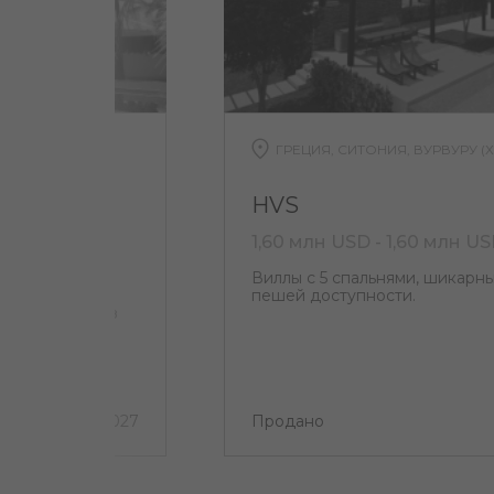
ИАНГЛ
ГРЕЦИЯ, СИТОНИЯ, ВУРВУРУ (
HVS
1,60 млн USD - 1,60 млн U
лавляется
Виллы с 5 спальнями, шикарн
аждый день.
пешей доступности.
ionz, одной из
e Triangle.
1 квартал 2027
Продано