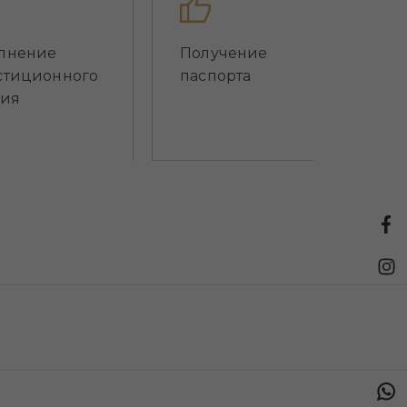
лнение
Получение
стиционного
паспорта
вия