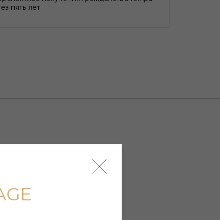
ез пять лет
AGE