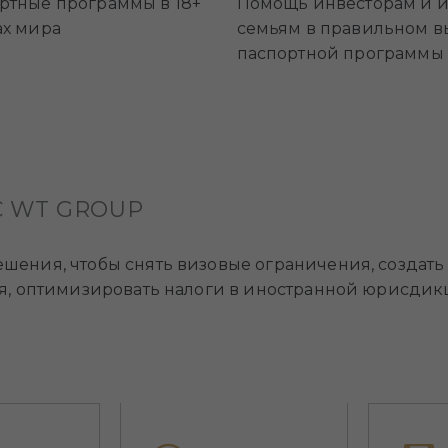
ртные программы в 18+
Помощь инвесторам и и
ах мира
семьям в правильном в
паспортной программы
 WT GROUP
ения, чтобы снять визовые ограничения, создать 
я, оптимизировать налоги в иностранной юрисдик