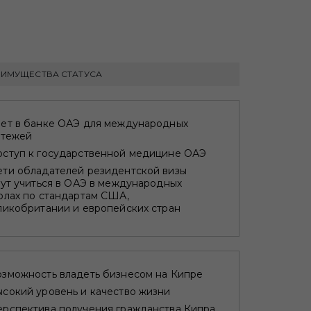
ЕИМУЩЕСТВА СТАТУСА
чет в банке ОАЭ для международных
атежей
оступ к государственной медицине ОАЭ
ти обладателей резидентской визы
ут учиться в ОАЭ в международных
олах по стандартам США,
ликобритании и европейских стран
зможность владеть бизнесом на Кипре
сокий уровень и качество жизни
рспектива получения гражданства Кипра