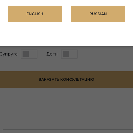
 имя*
ENGLISH
RUSSIAN
фон*
Эл. адрес*
Супруга
Дети
ЗАКАЗАТЬ КОНСУЛЬТАЦИЮ