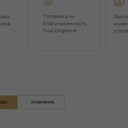
Проверка на
овка
Выпо
благонадежность
нтов
инве
Due Diligence
усло
СРАВНЕНИЕ
СТВО