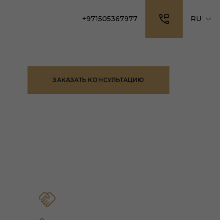
+971505367977
RU
ЗАКАЗАТЬ КОНСУЛЬТАЦИЮ
И