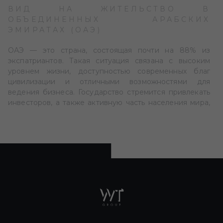
ВИД НА ЖИТЕЛЬСТВО В
ОБЪЕДИНЕННЫХ АРАБСКИХ
ЭМИРАТАХ (ОАЭ)
ОАЭ — это страна, состоящая почти на 88% из
экспатриантов. Такая ситуация связана с высоким
уровнем жизни, доступностью современных благ
цивилизации и отличными возможностями для
ведения бизнеса. Государство стремится привлекать
инвесторов, а также активную часть населения мира,
которая демонстрирует успехи в науке, творчестве,
спорте, создает стартапы и реализует общественно
полезные проекты.
У иностранцев есть несколько способов получения
вида на жительство в ОАЭ. Об их особенностях
поговорим далее. А если вы хотите получить ответы на
ваши личные вопросы, касающиеся переезда в
Эмираты, рекомендуем обратиться к экспертам WT
GROUP. Наши специалисты проконсультируют вас по
вопросам получения
вида на жительство
и