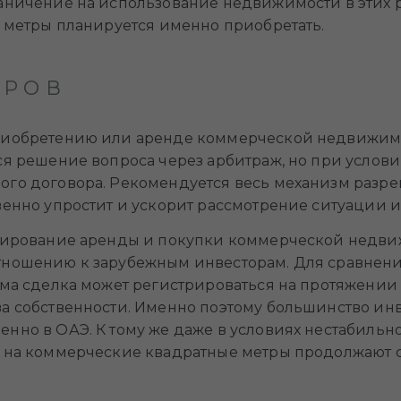
аничение на использование недвижимости в этих р
е метры планируется именно приобретать.
ОРОВ
риобретению или аренде коммерческой недвижимост
ся решение вопроса через арбитраж, но при условии
ого договора. Рекомендуется весь механизм разр
венно упростит и ускорит рассмотрение ситуации 
улирование аренды и покупки коммерческой недви
тношению к зарубежным инвесторам. Для сравнения
ама сделка может регистрироваться на протяжении
ва собственности. Именно поэтому большинство ин
енно в ОАЭ. К тому же даже в условиях нестабиль
ы на коммерческие квадратные метры продолжают 