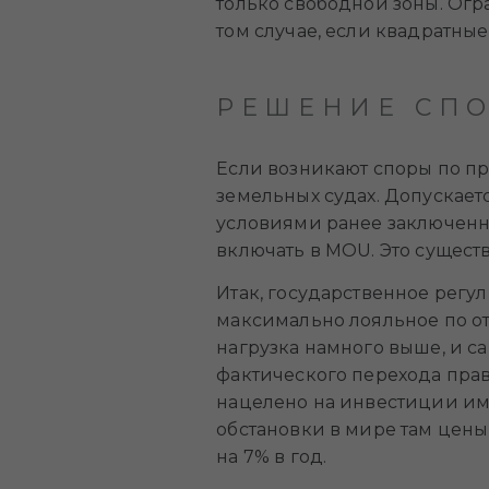
только свободной зоны. Огр
том случае, если квадратны
РЕШЕНИЕ СП
Если возникают споры по п
земельных судах. Допускает
условиями ранее заключенн
включать в MOU. Это сущест
Итак, государственное рег
максимально лояльное по о
нагрузка намного выше, и с
фактического перехода пра
нацелено на инвестиции им
обстановки в мире там цен
на 7% в год.