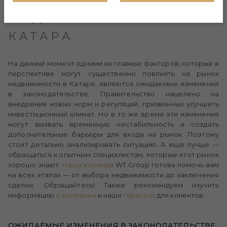
ЖИЛОЙ
НЕДВИЖИМОСТИ
КАТАРА
На данный момент одними из главных факторов, которые в
перспективе могут существенно повлиять на рынок
недвижимости в Катаре, являются ожидаемые изменения
в законодательстве. Правительство нацелено на
внедрение новых норм и регуляций, призванных улучшить
инвестиционный климат. Но в то же время эти изменения
могут вызвать временную нестабильность и создать
дополнительные барьеры для входа на рынок. Поэтому
стоит детально анализировать ситуацию. А еще лучше —
обращаться к опытным специалистам, которые этот рынок
хорошо знают.
Наша команда
WT Group готова помочь вам
на всех этапах — от выбора недвижимости до заключения
сделки. Обращайтесь! Также рекомендуем изучить
информацию
о компании
и наши
гарантии
для клиентов.
ОЖИДАЕМЫЕ ИЗМЕНЕНИЯ В ЗАКОНОДАТЕЛЬСТВЕ