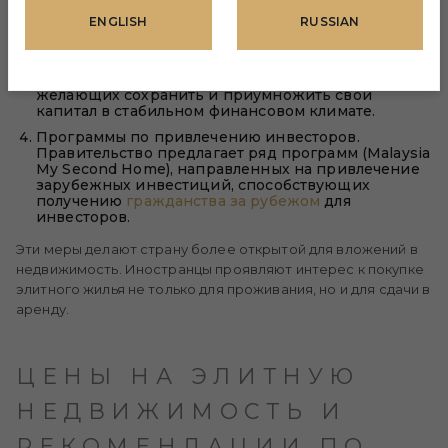
минималистичный стиль и интеграция элементов
природы в дизайн, таких как зеленые зоны и
ENGLISH
RUSSIAN
сады.
Экономические факторы. Стабильность
малайзийской экономики привлекает инвесторов,
желающих сохранить и приумножить свой
капитал в стабильном финансовом климате.
Программы по привлечению инвесторов.
Правительство предлагает ряд программ (Malaysia
My Second Home), направленных на привлечение
зарубежных инвестиций, способствующих
получению
гражданства за рубежом
для
инвесторов.
Эти меры делают страну более открытой для вложений в
недвижимость. Иностранцы проявляют интерес к покупке
элитного жилья не только для проживания, но и для сдачи в
аренду.
ЦЕНЫ НА ЭЛИТНУЮ
НЕДВИЖИМОСТЬ И
РЕКОМЕНДАЦИИ ПО