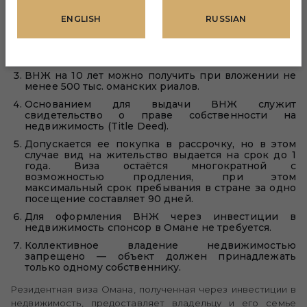
Complexes, ITC), как завершенные, так и
находящиеся на этапе строительства.
ENGLISH
RUSSIAN
ВНЖ на 5 лет доступен при инвестициях от 250
тыс. оманских риалов (примерно 650 тыс.
долларов США).
ВНЖ на 10 лет можно получить при вложении не
менее 500 тыс. оманских риалов.
Основанием для выдачи ВНЖ служит
свидетельство о праве собственности на
недвижимость (Title Deed).
Допускается ее покупка в рассрочку, но в этом
случае вид на жительство выдается на срок до 1
года. Виза остаётся многократной с
возможностью продления, при этом
максимальный срок пребывания в стране за одно
посещение составляет 90 дней.
Для оформления ВНЖ через инвестиции в
недвижимость спонсор в Омане не требуется.
Коллективное владение недвижимостью
запрещено — объект должен принадлежать
только одному собственнику.
Резидентная виза Омана, полученная через инвестиции в
недвижимость, предоставляет владельцу и его семье