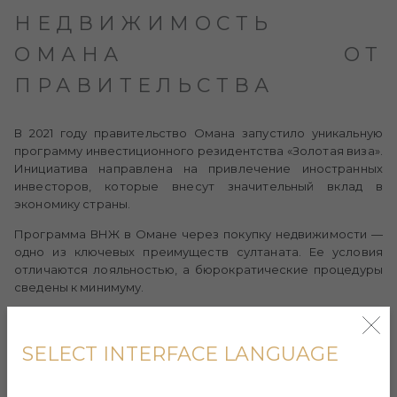
НЕДВИЖИМОСТЬ
ОМАНА ОТ
ПРАВИТЕЛЬСТВА
В 2021 году правительство Омана запустило уникальную
программу инвестиционного резидентства «Золотая виза».
Инициатива направлена на привлечение иностранных
инвесторов, которые внесут значительный вклад в
экономику страны.
Программа ВНЖ в Омане через покупку недвижимости —
одно из ключевых преимуществ султаната. Ее условия
отличаются лояльностью, а бюрократические процедуры
сведены к минимуму.
Основные требования и условия получения ВНЖ Омана
через инвестиции в недвижимость:
SELECT INTERFACE LANGUAGE
Для оформления вида на жительство подходят
объекты, расположенные в интегрированных
туристических комплексах (Integrated Tourism