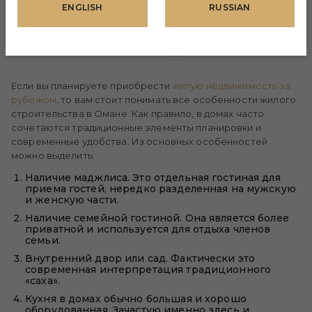
ENGLISH
RUSSIAN
СОВРЕМЕННОГО
ОМАНСКОГО ДОМА
Если вы планируете приобрести
жилую недвижимость за
рубежом
, то вам стоит понимать все особенности жилого
строительства в Омане. Как правило, в домах часто
сочетаются традиционные элементы планировки и
современные удобства. Из основных особенностей
можно выделить:
Наличие маджлиса. Это отдельная гостиная для
приема гостей, нередко разделенная на мужскую
и женскую части.
Наличие семейной гостиной. Она является более
приватной и используется для отдыха членов
семьи.
Внутренний двор или сад. Фактически это
современная интерпретация традиционного
«саха».
Кухня в домах обычно большая и хорошо
оборудованная. Зачастую именно здесь и