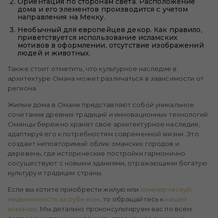
Ориентация по сторонам света. Расположение
дома и его элементов производится с учетом
направления на Мекку.
Необычный для европейцев декор. Как правило,
приветствуется использование исламских
мотивов в оформлении, отсутствие изображений
людей и животных.
Также стоит отметить, что культурное наследие в
архитектуре Омана может различаться в зависимости от
региона.
Жилые дома в Омане представляют собой уникальное
сочетание древних традиций и инновационных технологий.
Оманцы бережно хранят свое архитектурное наследие,
адаптируя его к потребностям современной жизни. Это
создает неповторимый облик оманских городов и
деревень, где исторические постройки гармонично
сосуществуют с новыми зданиями, отражающими богатую
культуру и традиции страны.
Если вы хотите приобрести жилую или
коммерческую
недвижимость за рубежом
, то обращайтесь к
нашей
команде
. Мы детально проконсультируем вас по всем