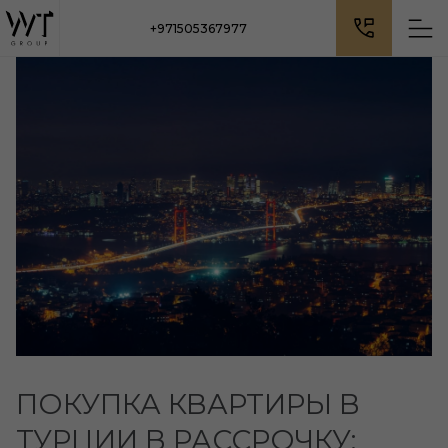
+971505367977
ПОКУПКА КВАРТИРЫ В
ТУРЦИИ В РАССРОЧКУ: