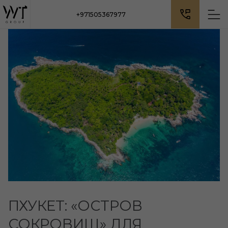
+971505367977
ПХУКЕТ: «ОСТРОВ
СОКРОВИЩ» ДЛЯ