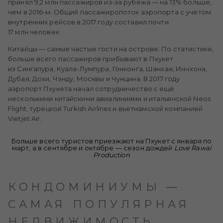
принял 9,2 млн пассажиров из-за рубежа — на 13% больше,
чем в 2016-м. Общий пассажиропоток аэропорта с учётом
внутренних рейсов в 2017 году составил почти
17 млн человек.
Китайцы — самые частые гости на острове. По статистике,
больше всего пассажиров прибывают в Пхукет
из Сингапура, Куала-Лумпура, Гонконга, Шанхая, Инчхона,
Дубая, Дохи, Чэнду, Москвы и Чунцина. В 2017 году
аэропорт Пхукета начал сотрудничество с ещё
несколькими китайскими авиалиниями и итальянской Neos
Flight, турецкой Turkish Airlines и вьетнамской компанией
Vietjet Air.
Больше всего туристов приезжают на Пхукет с января по
март, а в сентябре и октябре — сезон дождей
Love Rawai
Production
КОНДОМИНИУМЫ —
САМАЯ ПОПУЛЯРНАЯ
НЕДВИЖИМОСТЬ