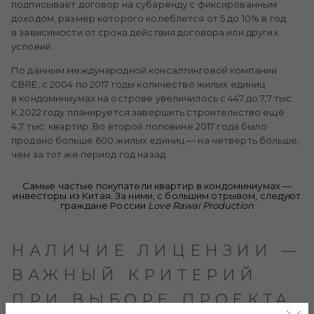
подписывает договор на субаренду с фиксированным
доходом, размер которого колеблется от 5 до 10% в год
в зависимости от срока действия договора или других
условий.
По данным международной консалтинговой компании
CBRE, с 2004 по 2017 годы количество жилых единиц
в кондоминиумах на острове увеличилось с 447 до 7,7 тыс.
К 2022 году планируется завершить строительство ещё
4,7 тыс. квартир. Во второй половине 2017 года было
продано больше 600 жилых единиц — на четверть больше,
чем за тот же период год назад.
Самые частые покупатели квартир в кондоминиумах —
инвесторы из Китая. За ними, с большим отрывом, следуют
граждане России
Love Rawai Production
НАЛИЧИЕ ЛИЦЕНЗИИ —
ВАЖНЫЙ КРИТЕРИЙ
ПРИ ВЫБОРЕ ПРОЕКТА