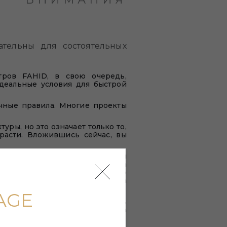
ательны для состоятельных
тров FAHID, в свою очередь,
деальные условия для быстрой
ачные правила. Многие проекты
ры, но это означает только то,
расти. Вложившись сейчас, вы
 мягкому климату и живописной
роительство большого количества
еет высокую туристическую
 приезжих, и поэтому аренда
AGE
. Проживая тут, можно совмещать
я удаленной работы или даже на