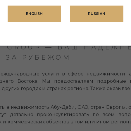
можности приобретения недвижимости за рубежом,
 список. Проект нацелен на создание элитного
ENGLISH
RUSSIAN
етании роскоши, комфорта и устойчивого развития
 составляет всего от 5 до 10 %, а земельная пошли
 GROUP — ВАШ НАДЕЖН
 ЗА РУБЕЖОМ
еждународные услуги в сфере недвижимости, а
еднего Востока. Мы предоставляем подробные 
других городах и странах региона. Также оказыв
ть в недвижимость Абу-Даби, ОАЭ, стран Европы,
ут детально проконсультировать по всем вопро
 и коммерческих объектов в том или ином регионе