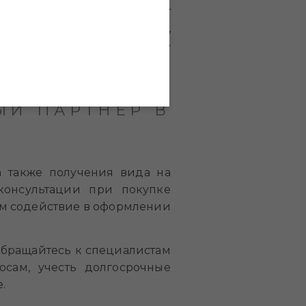
 райский уголок fahid стоит
 прибрежного сообщества,
. Первый взнос при покупке
на не превышает 2 %.
ЫЙ ПАРТНЕР В
 также получения вида на
консультации при покупке
аем содействие в оформлении
 обращайтесь к специалистам
сам, учесть долгосрочные
.