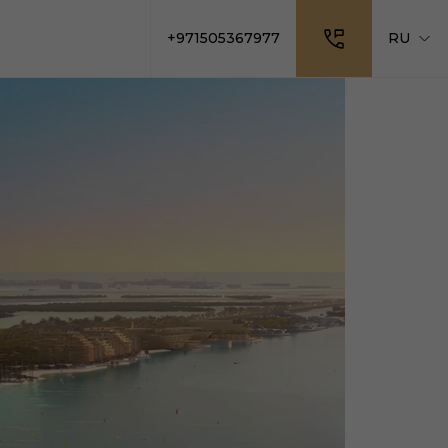
+971505367977
RU