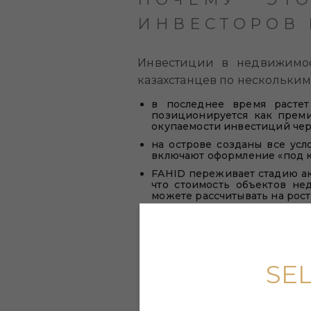
ИНВЕСТОРОВ 
Инвестиции в недвижимост
казахстанцев по нескольки
в последнее время растет
позиционируется как преми
окупаемости инвестиций чер
на острове созданы все усл
включают оформление «под 
FAHID переживает стадию акт
что стоимость объектов не
можете рассчитывать на рост
остров свою привлекательно
природе. Al Fahid Island бу
зеленых зон, обеспечив
привлекательность в любо
недвижимости fahid будет и
SE
жизнь здесь — это стиль «re
бизнес с удовольствием. Вп
постоянной основе.