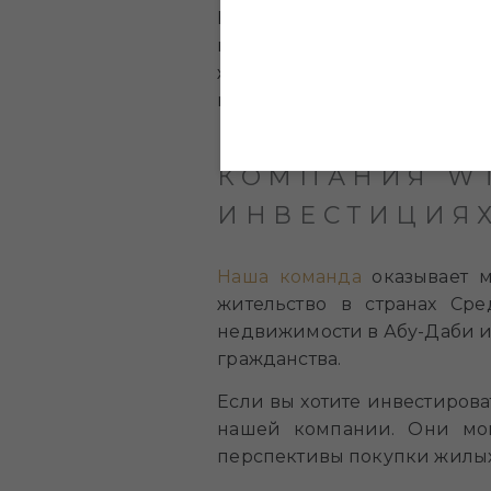
Если вы рассматриваете воз
включить в ваш короткий
живущего в уникальном соч
недвижимости в этом эмирате
КОМПАНИЯ WT
ИНВЕСТИЦИЯХ
Наша команда
оказывает м
жительство в странах Ср
недвижимости в Абу-Даби и 
гражданства.
Если вы хотите инвестирова
нашей компании. Они мог
перспективы покупки жилых