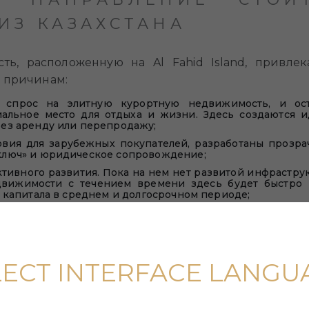
ИЗ КАЗАХСТАНА
ь, расположенную на Al Fahid Island, привлек
м причинам:
 спрос на элитную курортную недвижимость, и ос
альное место для отдыха и жизни. Здесь создаются и
ез аренду или перепродажу;
овия для зарубежных покупателей, разработаны прозр
ключ» и юридическое сопровождение;
ивного развития. Пока на нем нет развитой инфраструкту
движимости с течением времени здесь будет быстро 
 капитала в среднем и долгосрочном периоде;
сть не теряет для арендаторов круглый год благодаря
дет экологически устойчив, так план предусматривает ст
ающих полную гармонию с природой. Остров им
е время года. Это обеспечивает стабильный поток
меть высокий уровень дохода;
LECT INTERFACE LANGU
sort». Не зря говорят, что Fahid — остров для избранных
олне реально приезжать сюда для отдыха, переехать дл