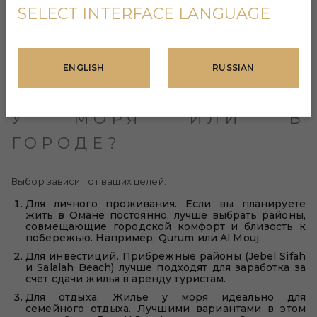
SELECT INTERFACE LANGUAGE
ENGLISH
RUSSIAN
ЧТО ВЫБРАТЬ: ЖИЛЬЕ
У МОРЯ ИЛИ В
ГОРОДЕ?
Выбор зависит от ваших целей:
Для личного проживания. Если вы планируете
жить в Омане постоянно, лучше выбрать районы,
совмещающие городской комфорт и близость к
побережью. Например, Qurum или Al Mouj.
Для инвестиций. Прибрежные районы (Jebel Sifah
и Salalah Beach) лучше подходят для заработка за
счет сдачи жилья в аренду туристам.
Для отдыха. Жилье у моря идеально для
семейного отдыха. Лучшими вариантами в этом