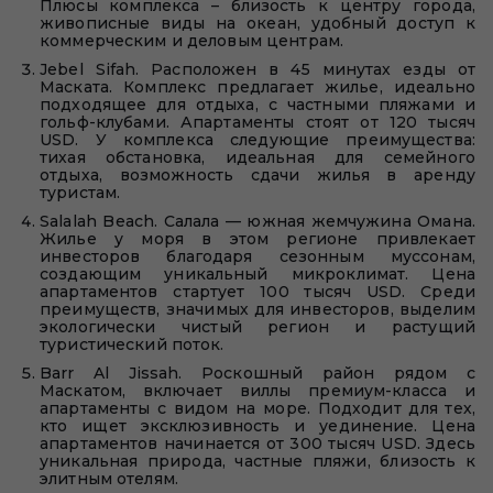
Плюсы комплекса – близость к центру города,
живописные виды на океан, удобный доступ к
коммерческим и деловым центрам.
Jebel Sifah. Расположен в 45 минутах езды от
Маската. Комплекс предлагает жилье, идеально
подходящее для отдыха, с частными пляжами и
гольф-клубами. Апартаменты стоят от 120 тысяч
USD. У комплекса следующие преимущества:
тихая обстановка, идеальная для семейного
отдыха, возможность сдачи жилья в аренду
туристам.
Salalah Beach. Салала — южная жемчужина Омана.
Жилье у моря в этом регионе привлекает
инвесторов благодаря сезонным муссонам,
создающим уникальный микроклимат. Цена
апартаментов стартует 100 тысяч USD. Среди
преимуществ, значимых для инвесторов, выделим
экологически чистый регион и растущий
туристический поток.
Barr Al Jissah. Роскошный район рядом с
Маскатом, включает виллы премиум-класса и
апартаменты с видом на море. Подходит для тех,
кто ищет эксклюзивность и уединение. Цена
апартаментов начинается от 300 тысяч USD. Здесь
уникальная природа, частные пляжи, близость к
элитным отелям.