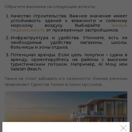
Обратите внимание на следующие аспекты:
Качество строительства. Важное значение имеет
устойчивость зданий к влажности и соленому
морскому воздуху. Выбирайте
жилую
недвижимость
от проверенных застройщиков.
Инфраструктура и удобства. Уточните, есть ли
необходимые удобства: магазины, школы,
больницы и зоны отдыха.
Потенциал аренды. Если цель покупки – сдача в
аренду, ориентируйтесь на районы с высоким
туристическим потоком. Например, Al Mouj или
Salalah Beach.
Также не стоит забывать и о сезонности. Южные регионы
привлекают туристов только в сезон муссонов.