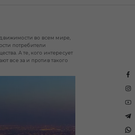
движимости во всем мире,
ости потребители
тва. А те, кого интересует
ют все за и против такого