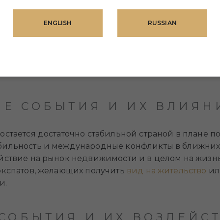
 УСЛОВИЯХ ЭКОНОМИЧЕСКОГО КРИЗИСА
ня продаж, цены на аренду жилья в Саудовской Ар
ENGLISH
RUSSIAN
точно стабильными. Однако в долгосрочной перспе
 же способны привести к снижению арендных став
утствием арендаторов. Сейчас серьезных предпосыл
кнут в дальнейшем.
Е СОБЫТИЯ И ИХ ВЛИЯН
остается достаточно стабильной страной в плане п
бильность и международные конфликты в ближних 
йствие на рынок недвижимости и в целом на жизнь
экспатов, желающих получить
вид на жительство
и
и.
СОБЫТИЯ И ИХ ВОЗДЕЙС