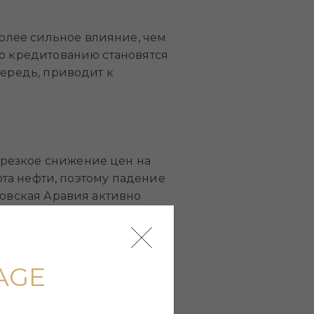
олее сильное влияние, чем
по кредитованию становятся
чередь, приводит к
резкое снижение цен на
орта нефти, поэтому падение
довская Аравия активно
 очень большая.
кономическая
годня, к счастью,
AGE