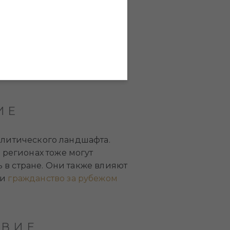
авии даже в период
ктиве затяжные
ок, если арендодатели
ок к этому нет, но нет и
ИЕ
олитического ландшафта.
регионах тоже могут
 в стране. Они также влияют
ли
гражданство за рубежом
ТВИЕ