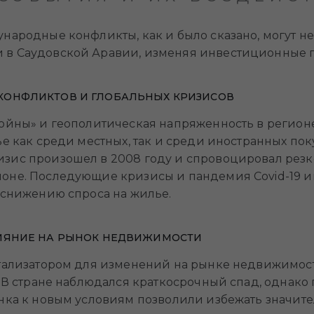
народные конфликты, как и было сказано, могут н
в Саудовской Аравии, изменяя инвестиционные по
ОНФЛИКТОВ И ГЛОБАЛЬНЫХ КРИЗИСОВ
ойны» и геополитическая напряженность в регионе
ье как среди местных, так и среди иностранных п
зис произошел в 2008 году и спровоцировал резк
оне. Последующие кризисы и пандемия Covid-19 
 снижению спроса на жилье.
ИЯНИЕ НА РЫНОК НЕДВИЖИМОСТИ
атализатором для изменений на рынке недвижимост
. В стране наблюдался краткосрочный спад, однако
нка к новым условиям позволили избежать значите