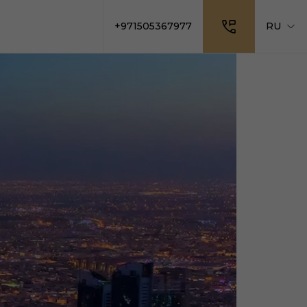
+971505367977
RU