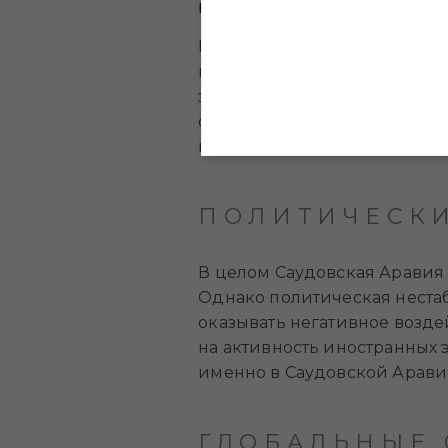
РЫНОК АРЕНДЫ И ПОКУПОК В
Несмотря на снижение уров
кризисов оставались доста
экономические кризисы все
столкнутся с длительным отс
гарантий, что они не возни
ПОЛИТИЧЕСКИ
В целом Саудовская Аравия 
Однако политическая неста
оказывать негативное возде
на активность иностранных 
именно в Саудовской Арави
ГЛОБАЛЬНЫЕ 