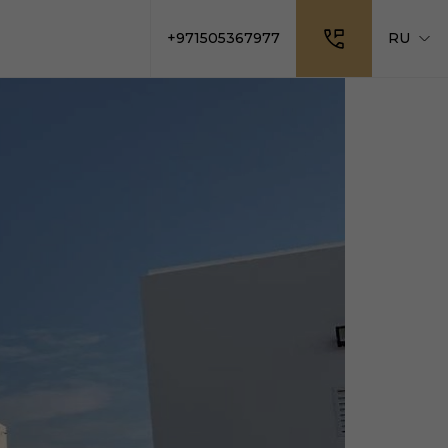
+971505367977
RU