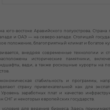
на юго-востоке Аравийского полуострова. Страна 
паде и ОАЭ — на северо-западе. Столицей госуда
ое положение, благоприятный климат и богатое к
вивается, внедряя современные технологии и ст
 расположены исторические памятники, вклю
дшафты, вади, а также роскошные курорты на по
тов.
 экономическая стабильность и программы, на
делают страну привлекательной как для экспат
Уровень заработных плат и качество инфрастру
ан СНГ и некоторых европейских государств.
е условия для ведения бизнеса. Здесь принимаю