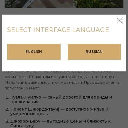
РЕЙТИНГ
SELECT INTERFACE LANGUAGE
МАЛАЙЗИЙСКИХ
ГОРОДОВ ПО
ENGLISH
RUSSIAN
СТОИМОСТИ ЖИЗНИ
Чтобы сделать правильный выбор, нужно сопоставить
свои цели с бюджетом и изучить расходы на квартиру в
Малайзии в зависимости от местности. Проведем анализ
популярных мест:
Куала-Лумпур — самый дорогой для аренды и
проживания.
Пенанг (Джорджтаун) — доступное жилье и
умеренные цены.
Джохор-Бару — выгодные цены и близость к
Сингапуру.