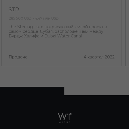
STR
285 500 USD - 4,47 млн USD
The Sterling - это потрясающий жилой проект в
самом сердце Дубая, расположенный между
Бурдж-Халифа и Dubai Water Canal.
Продано
4 квартал 2022