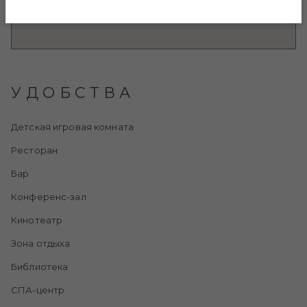
УДОБСТВА
Детская игровая комната
Ресторан
Бар
Конференс-зал
Кинотеатр
Зона отдыха
Библиотека
СПА-центр