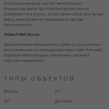
Испытывая манящее чувство мечтательного
блаженства, виллы Sky Villas беспрепятственно
устремляются в космос, представляя собой дом среди
звезд, величественно мерцающих в царстве
бесконечности.
SIGNATURE VILLAS
Вдохновленные возвышением Дубая со дна океана и
расположенные на легендарном пляже Palm Jumeirah,
Signature Villas обладают элегантным шармом и
морским очарованием.
ТИПЫ ОБЪЕКТОВ
Виллы
3+1
2+1
Дуплекс