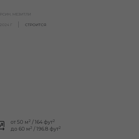
ЕРСИН, МЕЗИТЛИ
2024 Г
СТРОИТСЯ
2
2
от 50 м
/ 164 фут
2
2
до 60 м
/ 196.8 фут