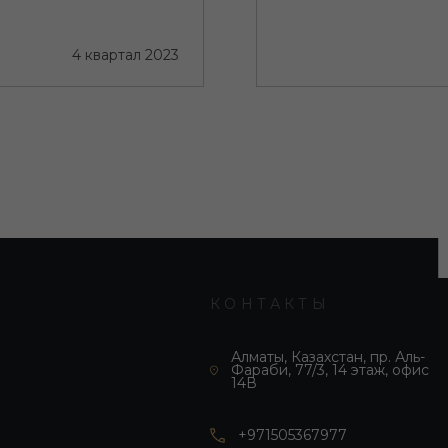
итектурой
4 квартал 2023
КОНТАКТЫ
Алматы, Казахстан, пр. Аль-
Фараби, 77/3, 14 этаж, офис
14В
+971505367977