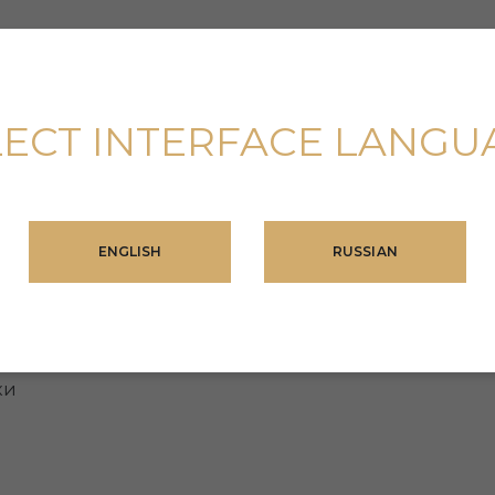
LECT INTERFACE LANGU
ользования
ENGLISH
RUSSIAN
ки