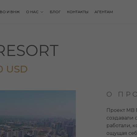
ВО И ВНЖ
О НАС
БЛОГ
КОНТАКТЫ
АГЕНТАМ
RESORT
0 USD
О ПР
Проект MB N
создавали 
работали, 
ощущая себ