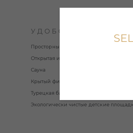
УДОБСТВА
SE
Просторные и удобные места общего п
Открытая и закрытая парковка
Сауна
Крытый фитнес-центр
Турецкая баня
Экологически чистые детские площад