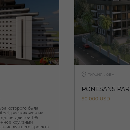
ТУРЦИЯ, , ОБА
RONESANS PARK
D
90 000 USD
ктура которого была
itect, расположен на
Здание длиной 195
ленное круизным
вание лучшего проекта