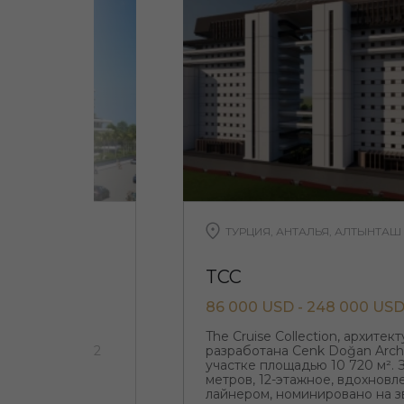
ТУРЦИЯ, АНТАЛЬЯ, АЛТЫНТАШ
TCC
86 000 USD - 248 000 US
ся его
The Cruise Collection, архите
ура здания в 12
разработана Cenk Doğan Arch
ивым Адиль
участке площадью 10 720 м². 
метров, 12-этажное, вдохнов
лайнером, номинировано на з