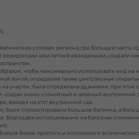
А
матические условия региона, где большую часть года
рой резиденции или летней резиденции, создали н
остранстве.
образом, чтобы максимально использовать вид на 
льной зоной, определив также центральные открыт
а на участок, была определена зданиями; при этом
л создан очень спокойный и зеленый внутренний с
е, выходя на этот внутренний сад.
ю, были спроектированы большие балконы, а больш
я. Благодаря использованию на балконах стеклянн
ий.
иться более простого и постоянного эстетического я