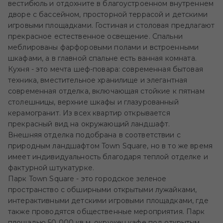
вестибюль и отдохните в благоустроенном внутреннем
дворе с бассейном, просторной террасой и детскими
игровыми площадками. Гостиная и столовая предлагают
прекрасное естественное освещение. Спальни
меблированы фарфоровыми полами и встроенными
шкафами, а в главной спальне есть ванная комната.
Кухня - это мечта шеф-повара: современная бытовая
техника, вместительное хранилище и элегантная
современная отделка, включающая стойкие к пятнам
столешницы, верхние шкафы и глазурованный
керамогранит. Из всех квартир открывается
прекрасный вид на окружающий ландшафт.
Внешняя отделка подобрана в соответствии с
природным ландшафтом Town Square, но в то же время
имеет индивидуальность благодаря теплой отделке и
фактурной штукатурке.
Парк Town Square - это городское зеленое
пространство с обширными открытыми лужайками,
интерактивными детскими игровыми площадками, где
также проводятся общественные мероприятия. Парк
площадью 50 000 кв.м. окружен кафе под открытым