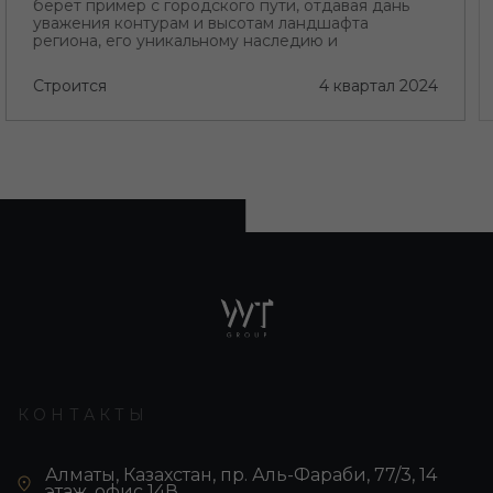
берет пример с городского пути, отдавая дань
уважения контурам и высотам ландшафта
региона, его уникальному наследию и
происхождению, а также его неутолимой жажде
прогресса.
Строится
4 квартал 2024
КОНТАКТЫ
Алматы, Казахстан, пр. Аль-Фараби, 77/3, 14
этаж, офис 14В