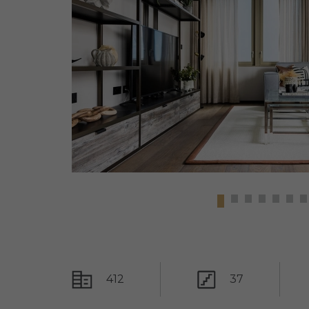
412
37