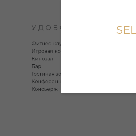
SE
УДОБСТВА
Фитнес-клуб
Игровая комната с боулингом и билья
Кинозал
Бар
Гостиная зона
Конференц-зал
Консьерж