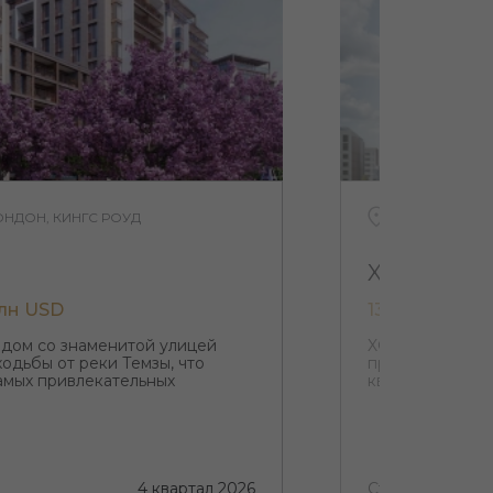
НДОН, КИНГС РОУД
ВЕЛИКОБРИТА
XCP
млн USD
132 979 USD -
дом со знаменитой улицей
XCP находится
ходьбы от реки Темзы, что
представлять 
самых привлекательных
квартиры
4 квартал 2026
Строится