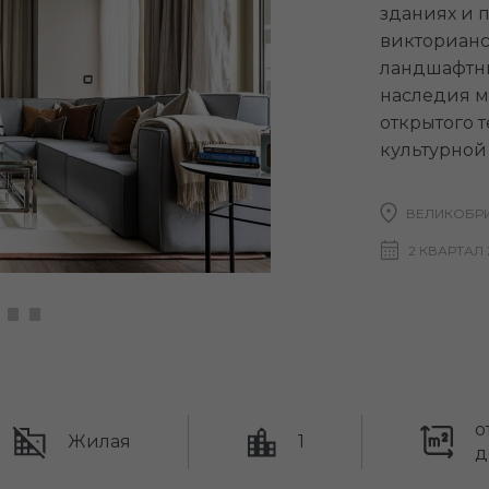
зданиях и 
викторианс
ландшафтн
наследия м
открытого т
культурной
ВЕЛИКОБРИ
2 КВАРТАЛ 
о
Жилая
1
д