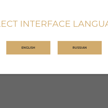
LECT INTERFACE LANGU
рдом
ENGLISH
RUSSIAN