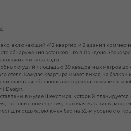
А
екс, включающий 412 квартир и 2 здания коммер
те обнаружения останков 1-го в Лондоне Shakespeare
скольких минутах езды.
добных студий площадью 39 квадратных метров до
ого отеля. Каждая квартира имеет выход на балкон
еликолепная обстановка интерьера отличается изо
t Design.
тавлены в музее Шекспира, который планируется 
, торговые помещения, включая магазины, модные
ест для отдыха, включая бар на 32-м уровне с отк