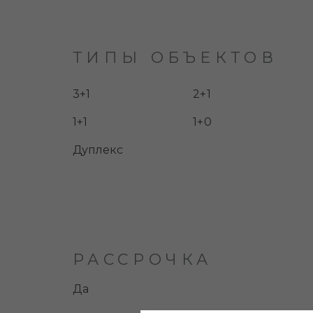
ТИПЫ ОБЪЕКТОВ
3+1
2+1
1+1
1+0
Дуплекс
РАССРОЧКА
Да