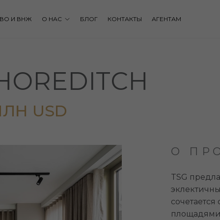
ВО И ВНЖ
О НАС
БЛОГ
КОНТАКТЫ
АГЕНТАМ
SHOREDITCH
 МЛН USD
О ПР
TSG предла
эклектичны
сочетается
площадями