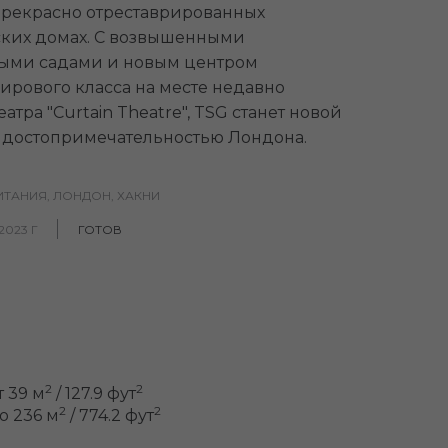
прекрасно отреставрированных
ких домах. С возвышенными
ыми садами и новым центром
ирового класса на месте недавно
еатра "Curtain Theatre", TSG станет новой
 достопримечательностью Лондона.
ТАНИЯ, ЛОНДОН, ХАКНИ
2023 Г
ГОТОВ
2
2
т 39 м
/ 127.9 фут
2
2
о 236 м
/ 774.2 фут