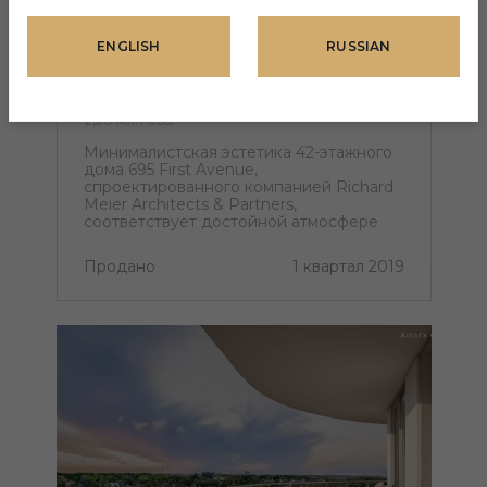
США, НЬЮ-ЙОРК, МАРРИ ХИЛЛ
ENGLISH
RUSSIAN
UNP
2,50 млн USD
Минималистская эстетика 42-этажного
дома 695 First Avenue,
спроектированного компанией Richard
Meier Architects & Partners,
соответствует достойной атмосфере
расположенного рядом комплекса
Организации Объединенных Наций.
Продано
1 квартал 2019