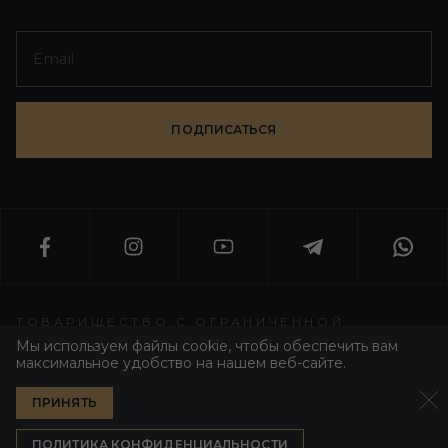
ПОДПИСАТЬСЯ
ТОВАРИЩЕСТВО С ОГРАНИЧЕННОЙ
ОТВЕТСТВЕННОСТЬЮ «WORLD T GROUP»
Мы используем файлы cookie, чтобы обеспечить вам
максимальное удобство на нашем веб-сайте.
WT GROUP ALL RIGHT RESERVED 2026
ПРИНЯТЬ
ПОЛИТИКА КОНФИДЕНЦИАЛЬНОСТИ
РАЗРАБОТЧИК WEZOM
ПОЛИТИКА КОНФИДЕНЦИАЛЬНОСТИ