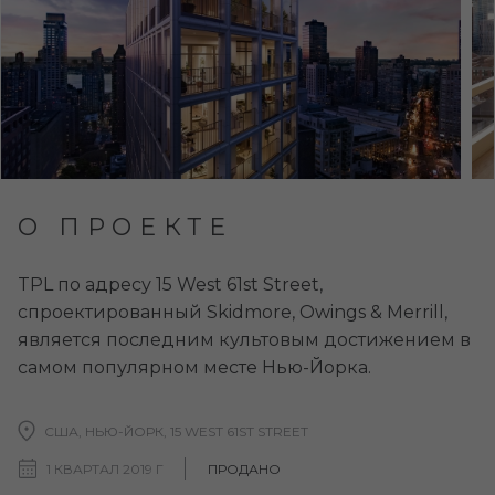
О ПРОЕКТЕ
TPL по адресу 15 West 61st Street,
спроектированный Skidmore, Owings & Merrill,
является последним культовым достижением в
самом популярном месте Нью-Йорка.
США, НЬЮ-ЙОРК, 15 WEST 61ST STREET
1 КВАРТАЛ 2019 Г
ПРОДАНО