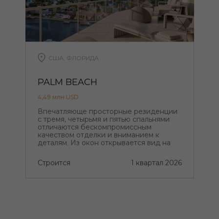
США, ФЛОРИДА
PALM BEACH
4,49 млн USD
Впечатляюще просторные резиденции
с тремя, четырьмя и пятью спальнями
отличаются бескомпромиссным
качеством отделки и вниманием к
деталям. Из окон открывается вид на
побережье. Архитектурное оформление
и внутренние помещения безупречно
Строится
1 квартал 2026
продуманы до мелочей.