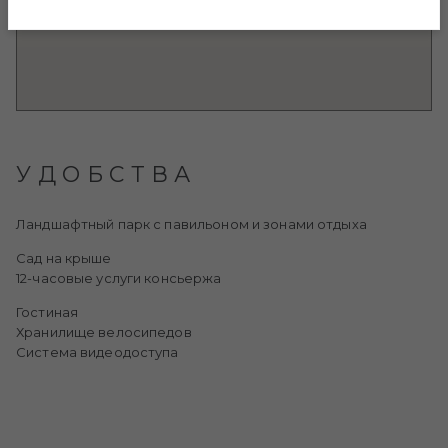
УДОБСТВА
Ландшафтный парк с павильоном и зонами отдыха
Сад на крыше
12-часовые услуги консьержа
Гостиная
Хранилище велосипедов
Система видеодоступа