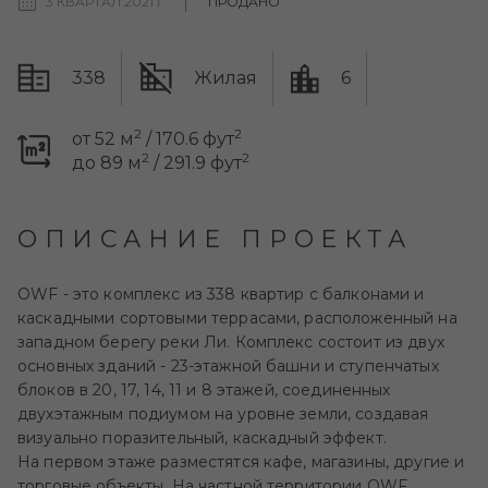
3 КВАРТАЛ 2021 Г
ПРОДАНО
338
Жилая
6
2
2
от 52 м
/ 170.6 фут
2
2
до 89 м
/ 291.9 фут
ОПИСАНИЕ ПРОЕКТА
OWF - это комплекс из 338 квартир с балконами и
каскадными сортовыми террасами, расположенный на
западном берегу реки Ли. Комплекс состоит из двух
основных зданий - 23-этажной башни и ступенчатых
блоков в 20, 17, 14, 11 и 8 этажей, соединенных
двухэтажным подиумом на уровне земли, создавая
визуально поразительный, каскадный эффект.
На первом этаже разместятся кафе, магазины, другие и
торговые объекты. На частной территории OWF