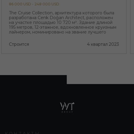
86 000 USD - 248 000 USD
The Cruise Collection, архитектура которого была
разработана Cenk Doğan Architect, расположен
на участке площадью 10 720 м². Здание длиной
195 метров, 12-этажное, вдохновленное круизным
лайнером, номинировано на звание лучшего
проекта региона с его необычной архитектурой
Строится
4 квартал 2023
КОНТАКТЫ