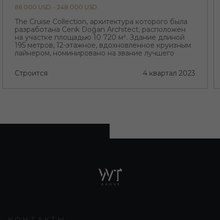
86 000 USD - 248 000 USD
The Cruise Collection, архитектура которого была
разработана Cenk Doğan Architect, расположен
на участке площадью 10 720 м². Здание длиной
195 метров, 12-этажное, вдохновленное круизным
лайнером, номинировано на звание лучшего
проекта региона с его необычной архитектурой
Строится
4 квартал 2023