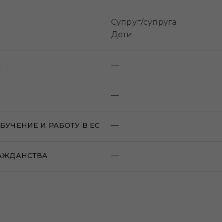
Супруг/супруга
Дети
—
И
—
—
УЧЕНИЕ И РАБОТУ В ЕС
—
РАЖДАНСТВА