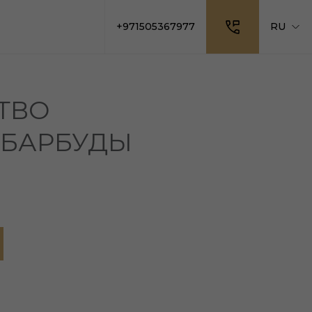
+971505367977
RU
ТВО
 БАРБУДЫ