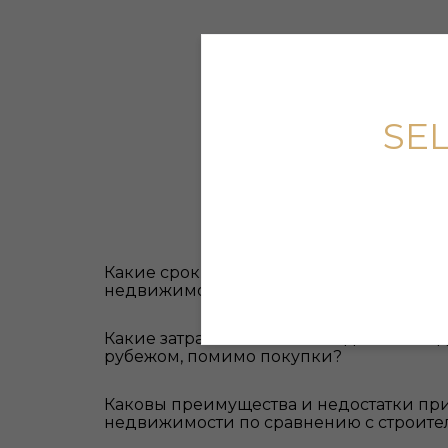
SE
Какие сроки обычно требуются для сде
недвижимости за рубежом?
Какие затраты связаны с владением не
рубежом, помимо покупки?
Каковы преимущества и недостатки пр
недвижимости по сравнению с строител