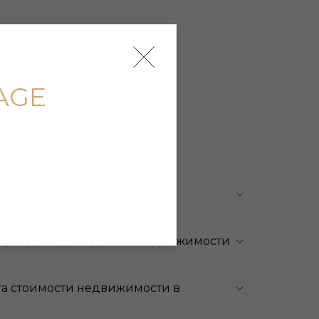
AGE
на выбор местоположения
жом?
 арендной доходности недвижимости
та стоимости недвижимости в