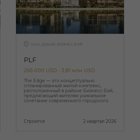
ОАЭ, ДУБАЙ, БИЗНЕС БЭЙ
PLF
265 000 USD - 3,81 млн USD
The Edge — это концептуально
спланированный жилой комплекс,
расположенный в районе Бизнесс-Бэй,
предлагающий жителям уникальное
сочетание современного городского
ритма в одном из самых
привлекательных районов Дубая и
эксклюзивного образа жизни на берегу
канала.
Строится
2 квартал 2026