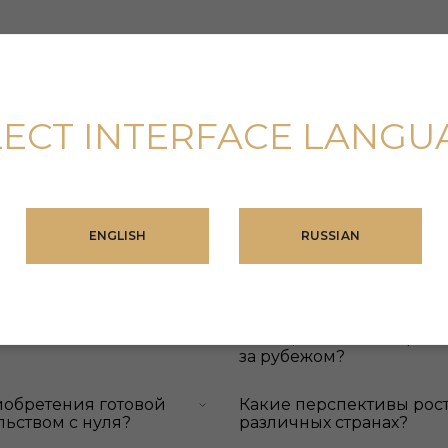
LECT INTERFACE LANGU
ENGLISH
RUSSIAN
лки по покупке
Какие факторы влияют 
недвижимости за рубе
движимостью за
Как оценить потенциал
за рубежом?
иобретения готовой
Какие перспективы рос
ьством с нуля?
различных странах?