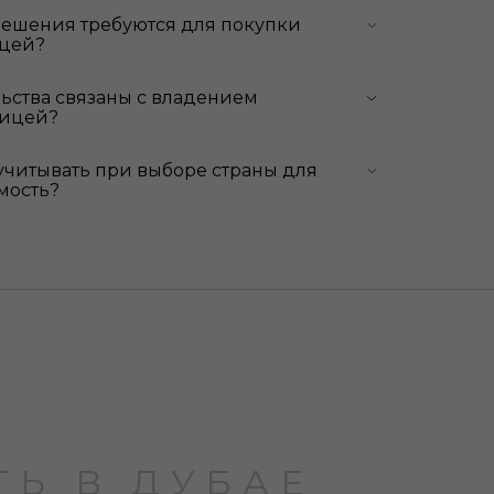
решения требуются для покупки
ицей?
льства связаны с владением
ницей?
учитывать при выборе страны для
мость?
Ь В ДУБАЕ